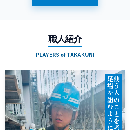
職人紹介
PLAYERS of TAKAKUNI
！
使
う
人
の
こ
と
を
考
え
て
、
足
場
を
組
む
よ
う
に
心
掛
け
ま
す