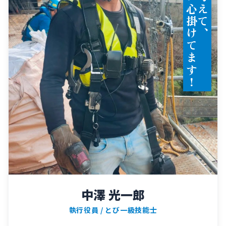
て
中澤 光一郎
執行役員 / とび一級技能士