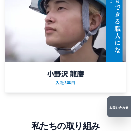
な
ん
で
も
で
き
る
職
人
に
な
り
ま
す
小野沢 龍磨
入社3年目
お問い合わせ
私たちの取り組み