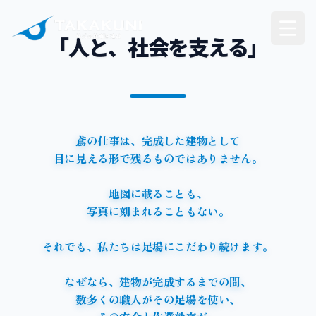
鳶の会社で
新潟県No.1を目指しています。
「人と、社会を支える」
鳶
の
仕
事
は
、
完
成
し
た
建
物
と
し
て
目
に
見
え
る
形
で
残
る
も
の
で
は
あ
り
ま
せ
ん
。
地
図
に
載
る
こ
と
も
、
写
真
に
刻
ま
れ
る
こ
と
も
な
い
。
そ
れ
で
も
、
私
た
ち
は
足
場
に
こ
だ
わ
り
続
け
ま
す
。
な
ぜ
な
ら
、
建
物
が
完
成
す
る
ま
で
の
間
、
数
多
く
の
職
人
が
そ
の
足
場
を
使
い
、