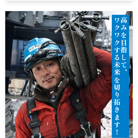
！
高
み
を
目
指
し
て
、
ワ
ク
ワ
ク
す
る
未
来
切
り
拓
き
ま
す
を