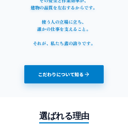
そ
の
安
全
と
作
業
効
率
が
、
建
物
の
品
質
を
左
右
す
る
か
ら
で
す
。
使
う
人
の
立
場
に
立
ち
、
誰
か
の
仕
事
を
支
え
る
こ
と
。
そ
れ
が
、
私
た
ち
鳶
の
誇
り
で
す
。
こだわりについて知る
選ばれる理由