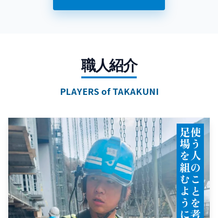
職人紹介
PLAYERS of TAKAKUNI
！
使
う
人
の
こ
と
を
考
え
て
、
足
場
を
組
む
よ
う
に
心
掛
け
ま
す