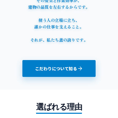
そ
の
安
全
と
作
業
効
率
が
、
建
物
の
品
質
を
左
右
す
る
か
ら
で
す
。
使
う
人
の
立
場
に
立
ち
、
誰
か
の
仕
事
を
支
え
る
こ
と
。
そ
れ
が
、
私
た
ち
鳶
の
誇
り
で
す
。
こだわりについて知る
選ばれる理由