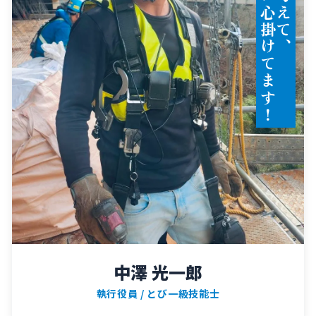
て
中澤 光一郎
執行役員 / とび一級技能士