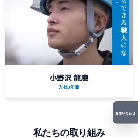
な
ん
で
も
で
き
る
職
人
に
な
り
ま
す
小野沢 龍磨
入社3年目
お問い合わせ
私たちの取り組み