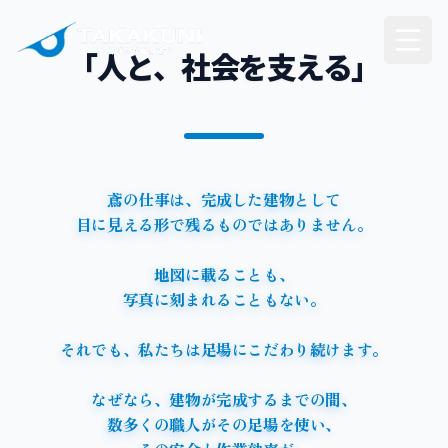
鳶の会社で
新潟県No.1を目指しています。
「人と、社会を支える」
鳶
の
仕
事
は
、
完
成
し
た
建
物
と
し
て
目
に
見
え
る
形
で
残
る
も
の
で
は
あ
り
ま
せ
ん
。
地
図
に
載
る
こ
と
も
、
写
真
に
刻
ま
れ
る
こ
と
も
な
い
。
そ
れ
で
も
、
私
た
ち
は
足
場
に
こ
だ
わ
り
続
け
ま
す
。
な
ぜ
な
ら
、
建
物
が
完
成
す
る
ま
で
の
間
、
数
多
く
の
職
人
が
そ
の
足
場
を
使
い
、