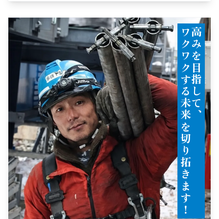
！
高
み
を
目
指
し
て
、
ワ
ク
ワ
ク
す
る
未
来
切
り
拓
き
ま
す
を